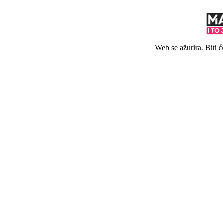
Web se ažurira. Biti 