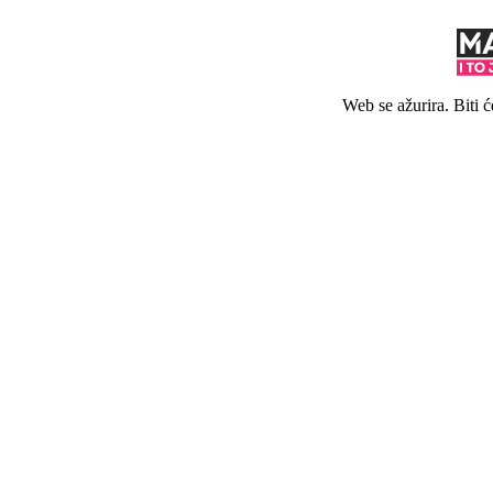
Web se ažurira. Biti 