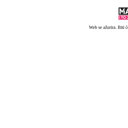
Web se ažurira. Biti 