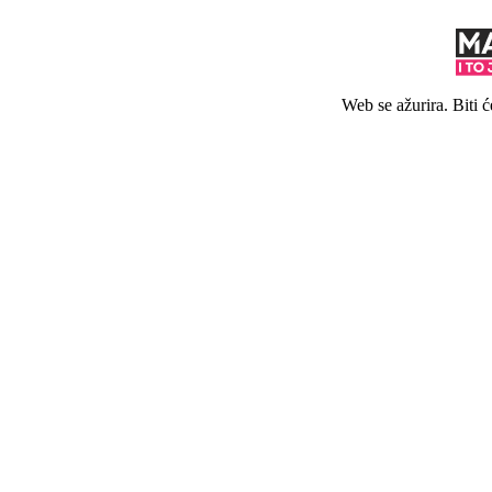
Web se ažurira. Biti 