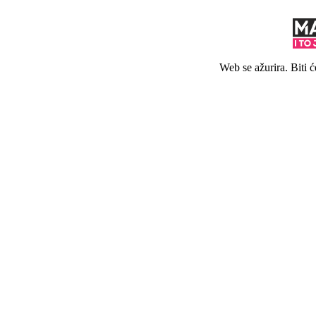
Web se ažurira. Biti 