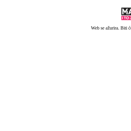
Web se ažurira. Biti 