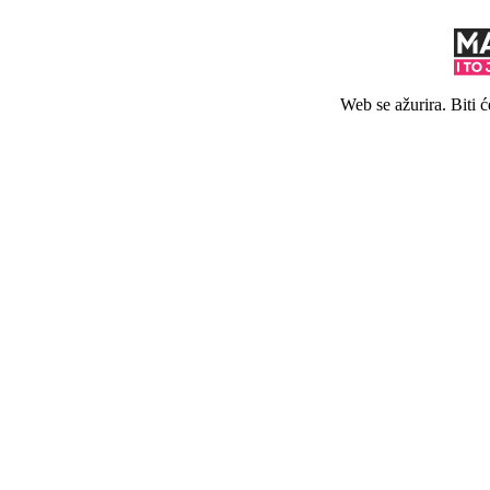
Web se ažurira. Biti 