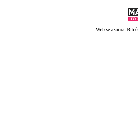
Web se ažurira. Biti 