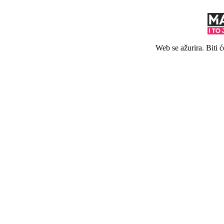
Web se ažurira. Biti 