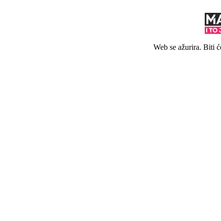
Web se ažurira. Biti 