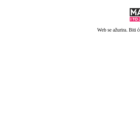
Web se ažurira. Biti 