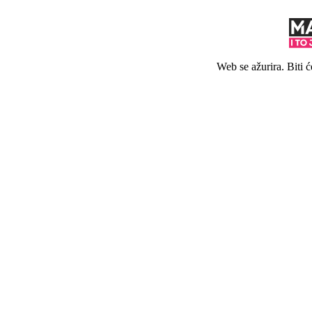
Web se ažurira. Biti 