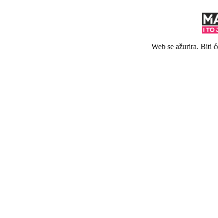
Web se ažurira. Biti 